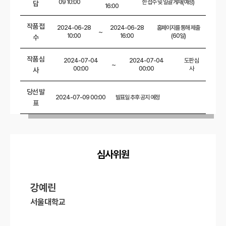
09 10:00
한 접수 및 일괄 게재(예정)
답
16:00
작품 접
2024-06-28
2024-06-28
홈페이지를 통해 제출
~
10:00
16:00
(60일)
수
작품 심
2024-07-04
2024-07-04
도판 심
~
00:00
00:00
사
사
당선 발
2024-07-09 00:00
발표일 추후 공지 예정
표
심사위원
강예린
서울대학교