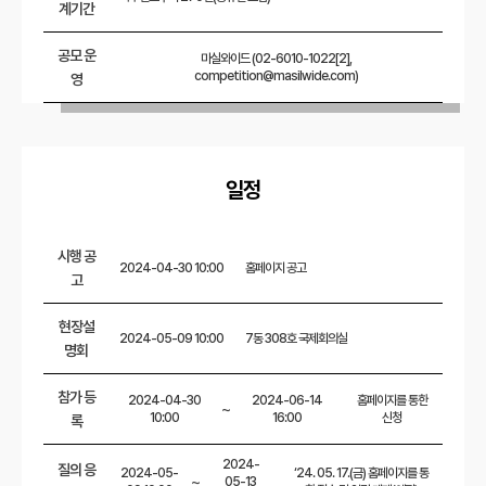
계기간
공모 운
마실와이드 (02-6010-1022[2],
competition@masilwide.com)
영
일정
시행 공
2024-04-30 10:00
홈페이지 공고
고
현장설
2024-05-09 10:00
7동 308호 국제회의실
명회
참가 등
2024-04-30
2024-06-14
홈페이지를 통한
~
10:00
16:00
신청
록
2024-
질의 응
2024-05-
‘24. 05. 17.(금) 홈페이지를 통
~
05-13