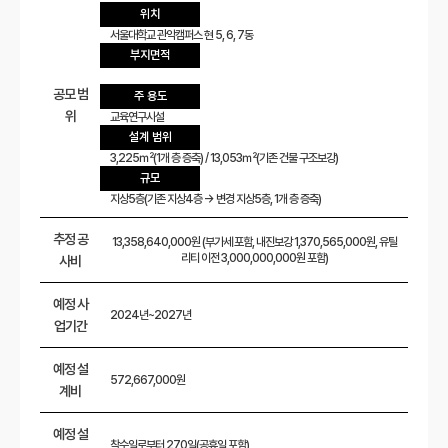
위치
서울대학교 관악캠퍼스 현 5, 6, 7동
부지면적
공모 범
주 용도
위
교육연구시설
설계 범위
3,225㎡(1개 층 증축) / 13,053㎡(기존 건물 구조보강)
규모
지상5층(기존 지상4층 → 변경 지상5층, 1개 층 증축)
추정 공
13,358,640,000원 (부가세 포함, 내진보강 1,370,565,000원, 유틸
리티 이전 3,000,000,000원 포함)
사비
예정 사
2024년~2027년
업기간
예정 설
572,667,000원
계비
예정 설
착수일로부터 270일(공휴일 포함)