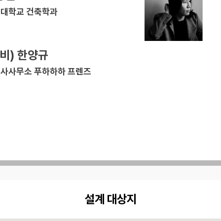
대학교 건축학과
예비) 한양규
사사무소 푸하하하 프렌즈
설계 대상지