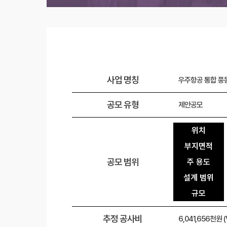
사업 명칭
우주항공 통합 풍
공모 유형
제안공모
위치
부지면적
공모 범위
주 용도
설계 범위
규모
추정 공사비
6,041,656천원 