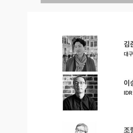
김
대구
이
ID
조