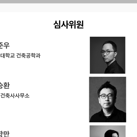
심사위원
준우
대학교 건축공학과
승환
R 건축사사무소
항만