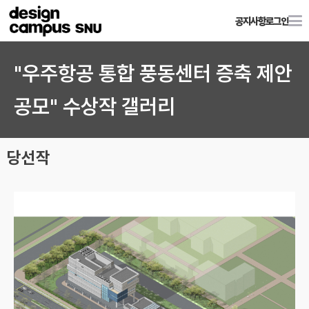
공지사항
로그인
"우주항공 통합 풍동센터 증축 제안
공모" 수상작 갤러리
당선작