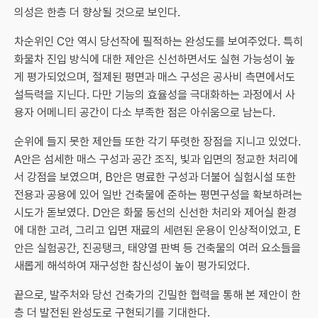
의성은 한층 더 향상될 것으로 보인다.
차순위인 C안 역시 당선작에 필적하는 완성도를 보여주었다. 특히
화물차 진입 방식에 대한 제안은 신선하면서도 실현 가능성이 높
게 평가되었으며, 절제된 평면과 매스 구성은 공사비 측면에서도
설득력을 지닌다. 다만 기능의 효율성을 극대화하는 과정에서 사
용자 어메니티 공간이 다소 부족한 점은 아쉬움으로 남는다.
순위에 들지 못한 제안들 또한 각기 뚜렷한 장점을 지니고 있었다.
A안은 섬세한 매스 구성과 공간 조직, 빛과 입면의 정교한 처리에
서 강점을 보였으며, B안은 명료한 구성과 더불어 실험시설 또한
전용과 공용에 있어 일반 건축물에 준하는 평면구성을 확보하려는
시도가 돋보였다. D안은 화물 동선의 신선한 처리와 제어실 환경
에 대한 고려, 그리고 입면 재료의 세련된 운용이 인상적이었고, E
안은 실험공간, 진공탱크, 태양열 판벽 등 건축물의 여러 요소들을
새롭게 해석하여 재구성한 참신성이 높이 평가되었다.
끝으로, 발주처와 당선 건축가의 긴밀한 협력을 통해 본 제안이 한
층 더 발전된 완성도로 구현되기를 기대한다.