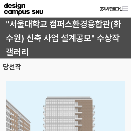
공지사항
로그인
"서울대학교 캠퍼스환경융합관(화
수원) 신축 사업 설계공모" 수상작
갤러리
당선작