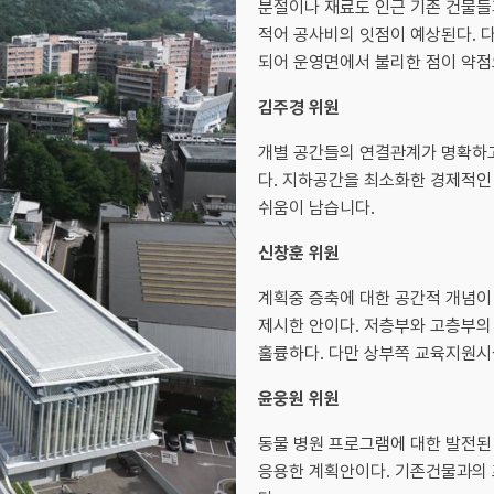
분절이나 재료도 인근 기존 건물들과
적어 공사비의 잇점이 예상된다. 
되어 운영면에서 불리한 점이 약점
김주경 위원
개별 공간들의 연결관계가 명확하고
다. 지하공간을 최소화한 경제적인
쉬움이 남습니다.
신창훈 위원
계획중 증축에 대한 공간적 개념이
제시한 안이다. 저층부와 고층부의
훌륭하다. 다만 상부쪽 교육지원시
윤웅원 위원
동물 병원 프로그램에 대한 발전된
응용한 계획안이다. 기존건물과의 